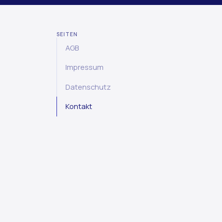
Preferences
By clicking
"Accept"
, you agree to the storing of cookies on your device 
usage, and assist in our marketing efforts. View our
Privacy Policy
for mo
SEITEN
AGB
Impressum
Datenschutz
Kontakt