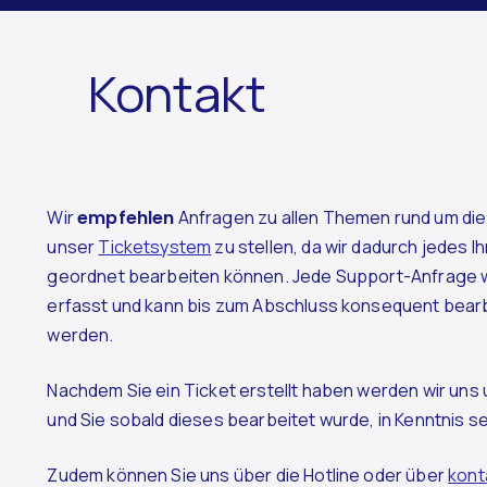
to enhance site navigation, analyze site
Kontakt
re information.
Preferences
Reject
Accept
Wir
empfehlen
Anfragen zu allen Themen rund um die 
unser
Ticketsystem
zu stellen, da wir dadurch jedes I
geordnet bearbeiten können. Jede Support-Anfrage w
erfasst und kann bis zum Abschluss konsequent bearb
werden.
Nachdem Sie ein Ticket erstellt haben werden wir u
und Sie sobald dieses bearbeitet wurde, in Kenntnis s
Zudem können Sie uns über die Hotline oder über
kont