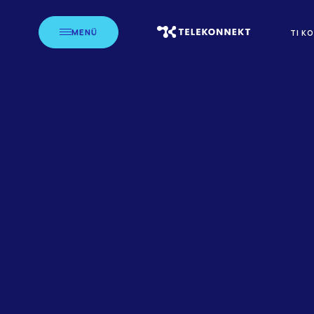
MENÜ
TI K
HOME
K