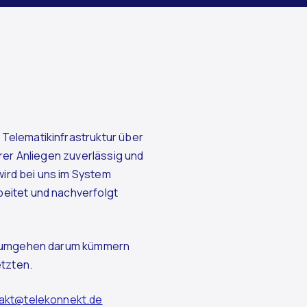
Telematikinfrastruktur über
hrer Anliegen zuverlässig und
ird bei uns im System
eitet und nachverfolgt
ns umgehen darum kümmern
etzten.
akt@telekonnekt.de