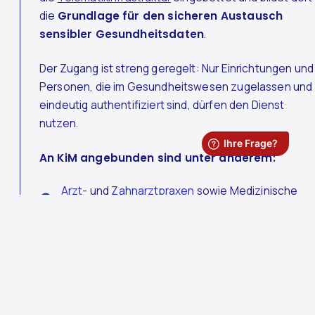
die
Grundlage für den sicheren Austausch
sensibler Gesundheitsdaten
.
Der Zugang ist streng geregelt: Nur Einrichtungen und
Personen, die im Gesundheitswesen zugelassen und
eindeutig authentifiziert sind, dürfen den Dienst
nutzen.
An KiM angebunden sind unter anderem:
Arzt-
und
Zahnarztpraxen
sowie Medizinische
Versorgungszentren (MVZ)
Krankenhäuser
und Reha-Einrichtungen
Apotheken
und
Sanitätshäuser
Pflegeeinrichtungen
und
Physiotherapiepraxen
Psychotherapeutinnen und -therapeuten