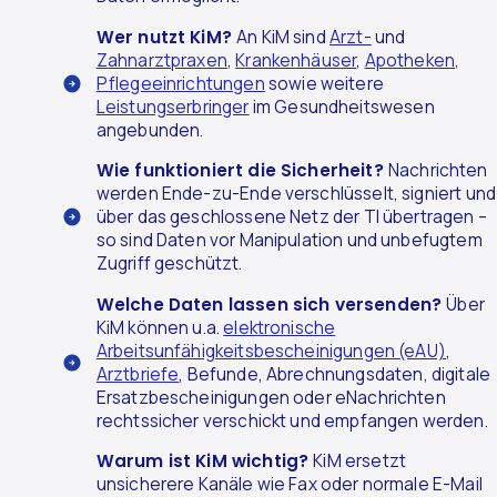
Wer nutzt KiM?
An KiM sind
Arzt-
und
Zahnarztpraxen
,
Krankenhäuser
,
Apotheken
,
Pflegeeinrichtungen
sowie weitere
Leistungserbringer
im Gesundheitswesen
angebunden.
Wie funktioniert die Sicherheit?
Nachrichten
werden Ende-zu-Ende verschlüsselt, signiert und
über das geschlossene Netz der TI übertragen –
so sind Daten vor Manipulation und unbefugtem
Zugriff geschützt.
Welche Daten lassen sich versenden?
Über
KiM können u.a.
elektronische
Arbeitsunfähigkeitsbescheinigungen (eAU)
,
Arztbriefe
, Befunde, Abrechnungsdaten, digitale
Ersatzbescheinigungen oder eNachrichten
rechtssicher verschickt und empfangen werden.
Warum ist KiM wichtig?
KiM ersetzt
unsicherere Kanäle wie Fax oder normale E-Mail