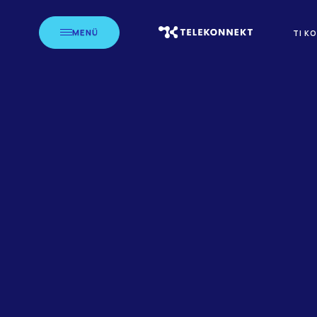
MENÜ
TI K
STARTSEITE
BLOG
PR