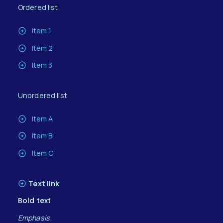
Ordered list
Item 1
Item 2
Item 3
Unordered list
Item A
Item B
Item C
Text link
Bold text
Emphasis