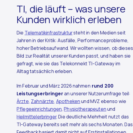
TI, die läuft – was unsere
Kunden wirklich erleben
Die
Telematikinfrastruktur
steht in den Medien seit
Jahren in der Kritik: Ausfälle, Performanceprobleme,
hoher Betriebsaufwand. Wir wollten wissen, ob diese
Bild zur Realität unserer Kunden passt, und haben sie
gefragt, wie sie das Telekonnekt TI-Gateway im
Alltag tatsächlich erleben.
Im Februar und März 2026 nahmen
rund 200
Leistungserbringer
an unserer Nutzerumfrage teil:
Ärzte
,
Zahnärzte
,
Apotheken
und MVZ ebenso wie
Pflegeeinrichtungen
,
Physiotherapeuten
und
Heilmittelerbringer
. Die deutliche Mehrheit nutzt das
TI-Gateway bereits seit mehr als sechs Monaten. Das
Feedback basiert damit nicht auf Erstinstallationen,