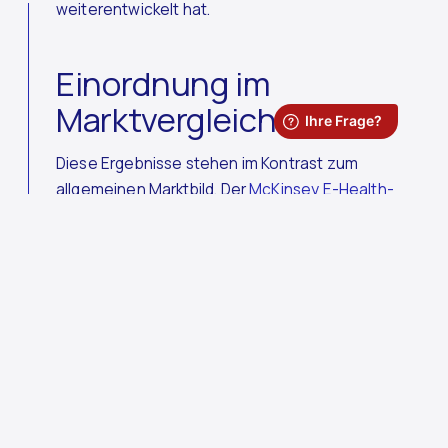
weiterentwickelt hat.
Einordnung im
Marktvergleich
Diese Ergebnisse stehen im Kontrast zum
allgemeinen Marktbild. Der
McKinsey E-Health-
Monitor
beschreibt für das deutsche
Gesundheitswesen weiterhin eine nur eingeschränkt
stabile technische Basis vieler digitaler
Anwendungen. Laut Studie greifen gerade Ärztinnen
und Ärzte aus Vorsicht häufig parallel auf analoge
Prozesse zurück, etwa aus Sorge vor TI-Störungen.
Vor diesem Hintergrund sind die Rückmeldungen
unserer langjährig angebundenen Ärzte und
Zahnärzte aussagekräftig: Während der Markt