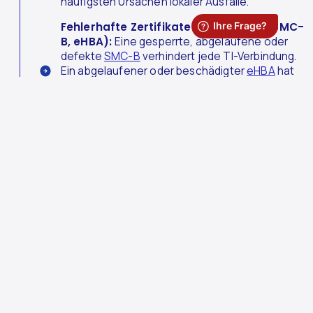
häufigsten Ursachen lokaler Ausfälle.
Fehlerhafte Zertifikate oder Karten (SMC-
B, eHBA):
Eine gesperrte, abgelaufene oder
defekte
SMC-B
verhindert jede TI-Verbindung.
Ein abgelaufener oder beschädigter
eHBA
hat
ebenfalls Auswirkungen – Signaturen für eAU
oder eRezept sind dann nicht mehr möglich,
sodass Ersatzverfahren genutzt werden müssen.
Zentrale Störungen bei der gematik oder
einzelnen TI-Diensten:
Gelegentlich kommt es
aufseiten der Anbieter zu Ausfällen, etwa beim
KiM-Nachrichtendienst
oder auch bei zentralen
Servern der gematik. In diesen Fällen sind nicht
einzelne Praxen, sondern ganze Regionen oder
bundesweit Einrichtungen betroffen.
Was tun bei einer TI-