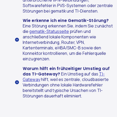
unterbrochene VPN-Verbindungen,
Softwarefehler in PVS-Systemen oder zentrale
Störungen bei gematik und TI-Diensten.
Wie erkenne ich eine Gematik-Störung?
Eine Störung erkennen Sie, indem Sie zunächst
die
gematik-Statusseite
prüfen und
anschließend lokale Komponenten wie
Internetverbindung, Router, VPN,
Kartenterminals, eHBA/SMC-B sowie den
Konnektor kontrollieren, um die Fehlerquelle
einzugrenzen.
Warum hilft ein frühzeitiger Umstieg auf
das TI-Gateway?
Ein Umstieg auf das
TI-
Gateway
hilft, weil es zentrale, cloudbasierte
Verbindungen ohne lokale Hardwarefehler
bereitstellt und typische Ursachen von TI-
Störungen dauerhaft eliminiert.