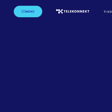
MENÜ
TI K
STARTSEITE
CASE-STUDIES
X