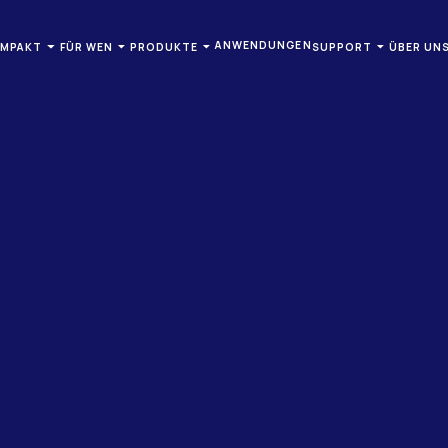
ANWENDUNGEN
OMPAKT
FÜR WEN
PRODUKTE
SUPPORT
ÜBER UN
MEDES X TELEKONNEKT