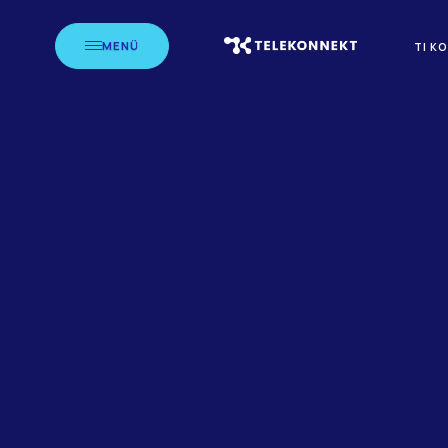
MENÜ
TI K
STARTSEITE
CASE-STUDIES
A