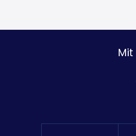
TI‑Infra
Mit