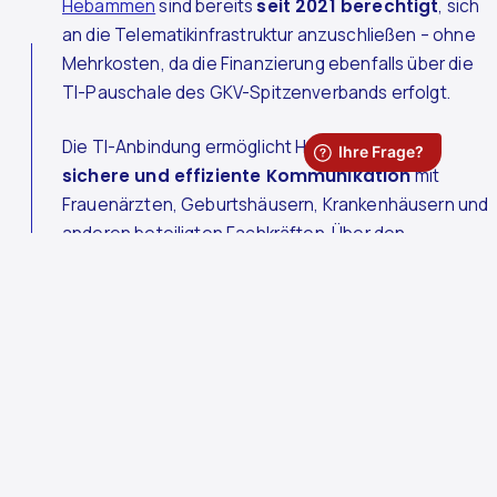
Hebammen
sind bereits
seit 2021 berechtigt
, sich
an die Telematikinfrastruktur anzuschließen – ohne
Mehrkosten, da die Finanzierung ebenfalls über die
TI-Pauschale des GKV-Spitzenverbands erfolgt.
Die TI-Anbindung ermöglicht Hebammen eine
sichere und effiziente Kommunikation
mit
Frauenärzten, Geburtshäusern, Krankenhäusern und
anderen beteiligten Fachkräften. Über den
Kommunikationsdienst KiM
lassen sich Rückfragen
und Befundübermittlungen schnell und
datenschutzkonform klären.
Heilmittelerbringer
Für
Heilmittelerbringer
wie Physiotherapeuten, Ergo-,
Logo- und Podologen gilt nach aktueller
Gesetzeslage ab dem 1. Januar 2026 die Pflicht zur