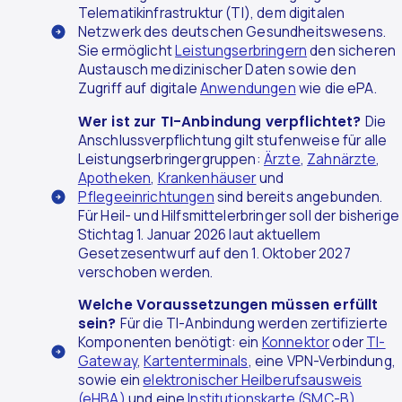
Telematikinfrastruktur (TI), dem digitalen
Netzwerk des deutschen Gesundheitswesens.
Sie ermöglicht
Leistungserbringern
den sicheren
Austausch medizinischer Daten sowie den
Zugriff auf digitale
Anwendungen
wie die ePA.
Wer ist zur TI-Anbindung verpflichtet?
Die
Anschlussverpflichtung gilt stufenweise für alle
Leistungserbringergruppen:
Ärzte
,
Zahnärzte
,
Apotheken
,
Krankenhäuser
und
Pflegeeinrichtungen
sind bereits angebunden.
Für Heil- und Hilfsmittelerbringer soll der bisherige
Stichtag 1. Januar 2026 laut aktuellem
Gesetzesentwurf auf den 1. Oktober 2027
verschoben werden.
Welche Voraussetzungen müssen erfüllt
sein?
Für die TI-Anbindung werden zertifizierte
Komponenten benötigt: ein
Konnektor
oder
TI-
Gateway
,
Kartenterminals
, eine VPN-Verbindung,
sowie ein
elektronischer Heilberufsausweis
(eHBA)
und eine
Institutionskarte (SMC-B)
.