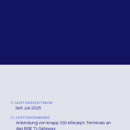
TI-ANSCHLUSS
ERGEBNISSE
01.
LEISTUNGSZEITRAUM
Seit Juli 2025
02.
LEISTUNGSUMFANG
Anbindung von knapp 100 eRezept‑Terminals an
das RISE TI‑Gateway