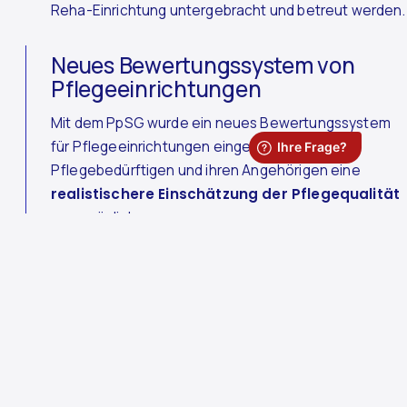
Reha-Einrichtung untergebracht und betreut werden.
Neues Bewertungssystem von
Pflegeeinrichtungen
Mit dem PpSG wurde ein neues Bewertungssystem
für Pflegeeinrichtungen eingeführt. Ziel ist es,
Pflegebedürftigen und ihren Angehörigen eine
realistischere Einschätzung der Pflegequalität
zu ermöglichen.
Das vorherige Pflegenoten-System stand schon
länger in der Kritik: Es basierte stark auf der
Dokumentationsqualität und war leicht durch gezielte
Vorbereitung beeinflussbar. Ein bundesweiter Noten-
Durchschnitt von 1,2 spiegelte kaum die tatsächliche
Versorgungssituation wider.