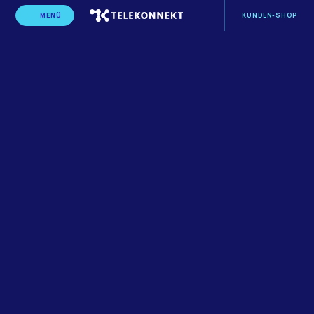
MENÜ
KUNDEN-SHOP
VORSORGE- UND
STARTSEITE
LEISTUNGSERBRINGER
REHABILITATIONSEINRICHTUNGEN