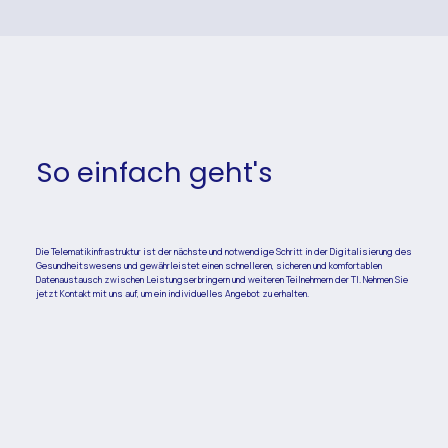
So einfach geht's
​Die Telematikinfrastruktur ist der nächste und notwendige Schritt in der Digitalisierung des
Gesundheitswesens und gewährleistet einen schnelleren, sicheren und komfortablen
Datenaustausch zwischen Leistungserbringern und weiteren Teilnehmern der TI. ​Nehmen Sie
jetzt Kontakt mit uns auf, um ein individuelles Angebot zu erhalten.