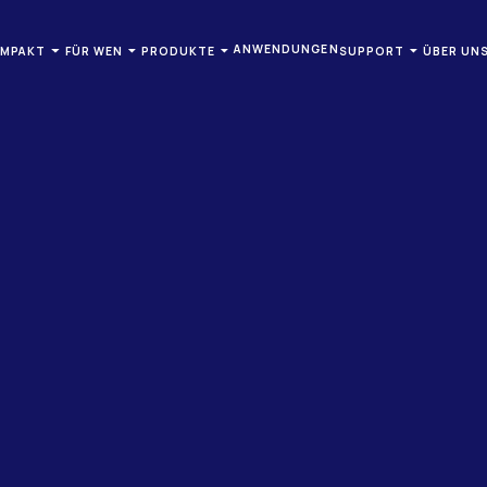
ANWENDUNGEN
OMPAKT
FÜR WEN
PRODUKTE
SUPPORT
ÜBER UN
ILFSMITTELERBRINGER