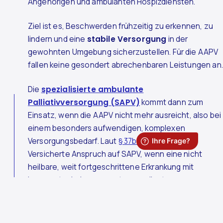
Angehörigen und ambulanten Hospizdiensten.
Ziel ist es, Beschwerden frühzeitig zu erkennen, zu
lindern und eine
stabile Versorgung
in der
gewohnten Umgebung sicherzustellen. Für die AAPV
fallen keine gesondert abrechenbaren Leistungen an.
Die
spezialisierte ambulante
Palliativversorgung (SAPV)
kommt dann zum
Einsatz, wenn die AAPV nicht mehr ausreicht, also bei
einem besonders aufwendigen, komplexen
Versorgungsbedarf. Laut
§ 37b SGB V
haben
Versicherte Anspruch auf SAPV, wenn eine nicht
heilbare, weit fortgeschrittene Erkrankung mit
begrenzter Lebenserwartung vorliegt.
Die Versorgung erfolgt durch
multidisziplinäre
Palliative-Care-Teams (PCT)
mit spezieller