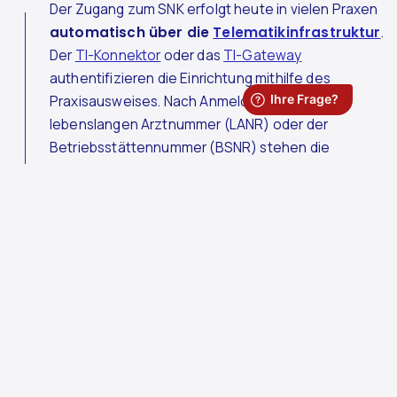
Der Zugang zum SNK erfolgt heute in vielen Praxen
automatisch über die
Telematikinfrastruktur
.
Der
TI-Konnektor
oder das
TI-Gateway
authentifizieren die Einrichtung mithilfe des
Praxisausweises. Nach Anmeldung mit der
lebenslangen Arztnummer (LANR) oder der
Betriebsstättennummer (BSNR) stehen die
jeweiligen Online-Dienste zur Verfügung. Alternativ
kann die Verbindung über einen zertifizierten
kommerziellen Verbindungsdienst für das SNK
erfolgen, etwa über KV Safenet.
Über das SNK werden
zentrale Anwendungen
bereitgestellt, darunter insbesondere die
elektronische Quartalsabrechnung, die seit Juli 2015
verpflichtend über das sichere Netz eingereicht
werden muss. Darüber hinaus stehen verschiedene