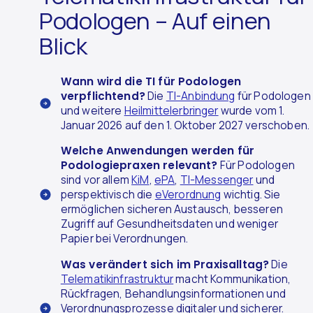
Podologen – Auf einen
Blick
Wann wird die TI für Podologen
verpflichtend?
Die
TI-Anbindung
für Podologen
und weitere
Heilmittelerbringer
wurde vom 1.
Januar 2026 auf den 1. Oktober 2027 verschoben.
Welche Anwendungen werden für
Podologiepraxen relevant?
Für Podologen
sind vor allem
KiM
,
ePA
,
TI-Messenger
und
perspektivisch die
eVerordnung
wichtig. Sie
ermöglichen sicheren Austausch, besseren
Zugriff auf Gesundheitsdaten und weniger
Papier bei Verordnungen.
Was verändert sich im Praxisalltag?
Die
Telematikinfrastruktur
macht Kommunikation,
Rückfragen, Behandlungsinformationen und
Verordnungsprozesse digitaler und sicherer.