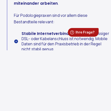
miteinander arbeiten
.
Für Podologiepraxen sind vor allem diese
Bestandteile relevant:
Stabile Internetverbindung:
Ein zuverlässiger
DSL- oder Kabelanschluss ist notwendig. Mobile
Daten sind für den Praxisbetrieb in der Regel
nicht stabil genug.
PC, Laptop oder Tablet:
Das Gerät muss zur
eingesetzten Praxissoftware oder TI-
Anwendung passen.
TI-fähige
Praxissoftware
:
Die Software sollte
Anwendungen wie KiM, ePA und perspektivisch
die eVerordnung unterstützen.
eHBA
:
Der elektronische Heilberufsausweis wird
zunächst vor allem benötigt, um die SMC-B für
die Praxis zu beantragen. Später kann er auch für