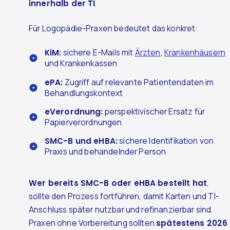
innerhalb der TI
.
Für Logopädie-Praxen bedeutet das konkret:
KiM:
sichere E-Mails mit
Ärzten
,
Krankenhäusern
und Krankenkassen
ePA:
Zugriff auf relevante Patientendaten im
Behandlungskontext
eVerordnung:
perspektivischer Ersatz für
Papierverordnungen
SMC-B und eHBA:
sichere Identifikation von
Praxis und behandelnder Person
Wer bereits SMC-B oder eHBA bestellt hat
,
sollte den Prozess fortführen, damit Karten und TI-
Anschluss später nutzbar und refinanzierbar sind.
Praxen ohne Vorbereitung sollten
spätestens 2026