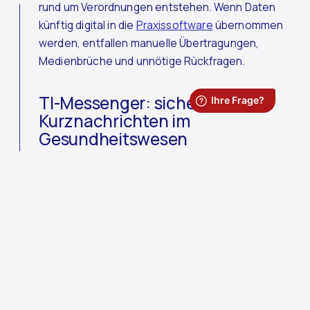
rund um Verordnungen entstehen. Wenn Daten
künftig digital in die
Praxissoftware
übernommen
werden, entfallen manuelle Übertragungen,
Medienbrüche und unnötige Rückfragen.
TI-Messenger: sichere
Kurznachrichten im
Gesundheitswesen
Der
TI-Messenger (TIM)
ergänzt KiM um
schnelle,
sichere Kurznachrichten im Gesundheitswesen
.
Für Logopäden kann TIM künftig bei kurzen
Abstimmungen hilfreich sein, z.B. wenn eine
Rückfrage an Arztpraxen, Kliniken oder andere
beteiligte Leistungserbringer schnell geklärt werden
muss.