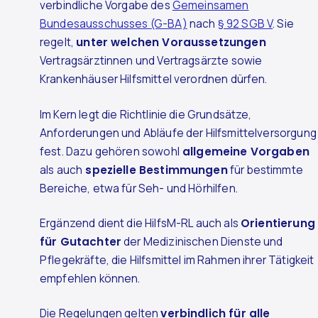
verbindliche Vorgabe des
Gemeinsamen
Bundesausschusses (G-BA)
nach
§ 92 SGB V
. Sie
regelt,
unter welchen Voraussetzungen
Vertragsärztinnen und Vertragsärzte sowie
Krankenhäuser Hilfsmittel verordnen dürfen.
Im Kern legt die Richtlinie die Grundsätze,
Anforderungen und Abläufe der Hilfsmittelversorgung
fest. Dazu gehören sowohl
allgemeine Vorgaben
als auch
spezielle Bestimmungen
für bestimmte
Bereiche, etwa für Seh- und Hörhilfen.
Ergänzend dient die HilfsM-RL auch als
Orientierung
für Gutachter
der Medizinischen Dienste und
Pflegekräfte, die Hilfsmittel im Rahmen ihrer Tätigkeit
empfehlen können.
Die Regelungen gelten
verbindlich für alle