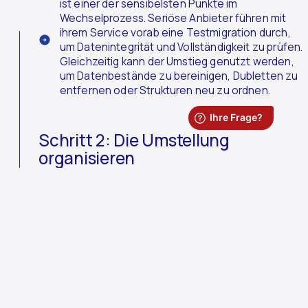
ist einer der sensibelsten Punkte im
Wechselprozess. Seriöse Anbieter führen mit
ihrem Service vorab eine Testmigration durch,
um Datenintegrität und Vollständigkeit zu prüfen.
Gleichzeitig kann der Umstieg genutzt werden,
um Datenbestände zu bereinigen, Dubletten zu
entfernen oder Strukturen neu zu ordnen.
Schritt 2: Die Umstellung
organisieren
Den richtigen Zeitpunkt wählen:
Der Wechsel
sollte bewusst terminiert werden. Am Tag der
Umstellung bleibt die Praxis idealerweise
geschlossen, um technische Anpassungen ohne
Zeitdruck umzusetzen. Für die ersten Tage nach
dem Go-Live empfiehlt sich eine reduzierte
Terminkapazität von etwa 30–50 Prozent, damit
ausreichend Spielraum für Rückfragen und
Feinjustierungen bleibt.