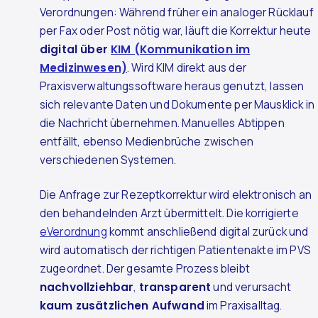
Verordnungen: Während früher ein analoger Rücklauf
per Fax oder Post nötig war, läuft die Korrektur heute
digital über
KIM (Kommunikation im
Medizinwesen)
. Wird KIM direkt aus der
Praxisverwaltungssoftware heraus genutzt, lassen
sich relevante Daten und Dokumente per Mausklick in
die Nachricht übernehmen. Manuelles Abtippen
entfällt, ebenso Medienbrüche zwischen
verschiedenen Systemen.
Die Anfrage zur Rezeptkorrektur wird elektronisch an
den behandelnden Arzt übermittelt. Die korrigierte
eVerordnung
kommt anschließend digital zurück und
wird automatisch der richtigen Patientenakte im PVS
zugeordnet. Der gesamte Prozess bleibt
nachvollziehbar
,
transparent
und verursacht
kaum zusätzlichen Aufwand
im Praxisalltag.