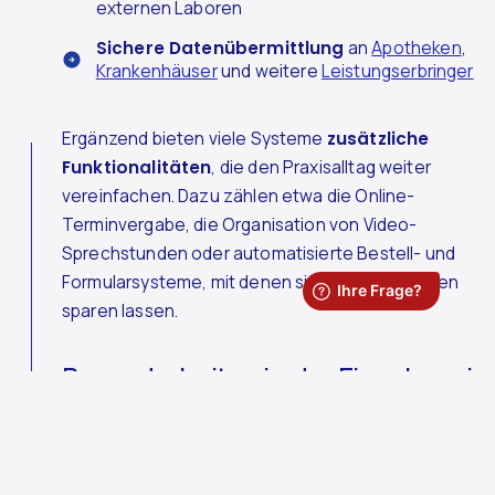
externen Laboren
Sichere Datenübermittlung
an
Apotheken
,
Krankenhäuser
und weitere
Leistungserbringer
Ergänzend bieten viele Systeme
zusätzliche
Funktionalitäten
, die den Praxisalltag weiter
vereinfachen. Dazu zählen etwa die Online-
Terminvergabe, die Organisation von Video-
Sprechstunden oder automatisierte Bestell- und
Formularsysteme, mit denen sich Zeit und Kosten
sparen lassen.
Besonderheiten in der Einzelpraxis
In der Einzelpraxis sollte die Praxissoftware klar auf
den
tatsächlichen Bedarf
zugeschnitten sein.
Praxisform und -größe bestimmen, welche Module