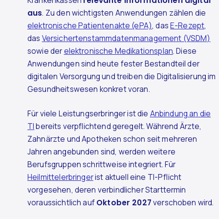
Krankenkassen
relevante Informationen digital
aus
. Zu den wichtigsten Anwendungen zählen die
elektronische Patientenakte (ePA)
, das
E-Rezept
,
das
Versichertenstammdatenmanagement (VSDM)
sowie der
elektronische Medikationsplan
. Diese
Anwendungen sind heute fester Bestandteil der
digitalen Versorgung und treiben die Digitalisierung im
Gesundheitswesen konkret voran.
Für viele Leistungserbringer ist die
Anbindung an die
TI
bereits verpflichtend geregelt. Während Ärzte,
Zahnärzte und Apotheken schon seit mehreren
Jahren angebunden sind, werden weitere
Berufsgruppen schrittweise integriert. Für
Heilmittelerbringer
ist aktuell eine TI-Pflicht
vorgesehen, deren verbindlicher Starttermin
voraussichtlich auf
Oktober 2027
verschoben wird.